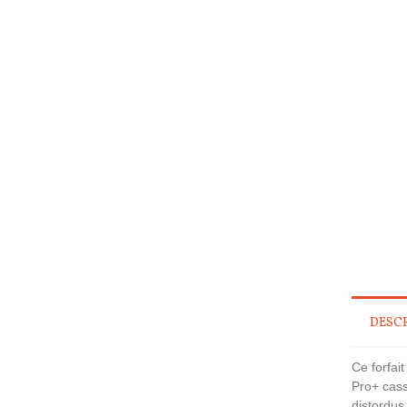
DESC
Ce forfai
Pro+
cass
distordus