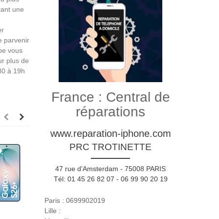
tant une
er
 parvenir
ipe vous
ur plus de
30 à 19h
France : Central de
réparations
www.reparation-iphone.com
PRC TROTINETTE
47 rue d'Amsterdam - 75008 PARIS
Tél: 01 45 26 82 07 - 06 99 90 20 19
Paris : 0699902019
Lille :
FORFAIT
FORFAIT
FORFAIT
À La Liste De Souhaits
Ajouter À La Liste De Souhaits
Ajouter À La Liste De Souhaits
Ajouter À 