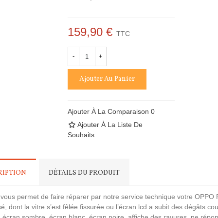
159,90 €
TTC
-
+
Ajouter Au Panier
Ajouter À La Comparaison
0
Ajouter À La Liste De
Souhaits
RIPTION
DÉTAILS DU PRODUIT
t vous permet de faire réparer par notre service technique votre
OPPO 
é, dont la vitre s’est fêlée fissurée ou l’écran lcd a subit des dégâts co
, écran sombre, écran blanc, écran noire, affiche des rayures, ne répo