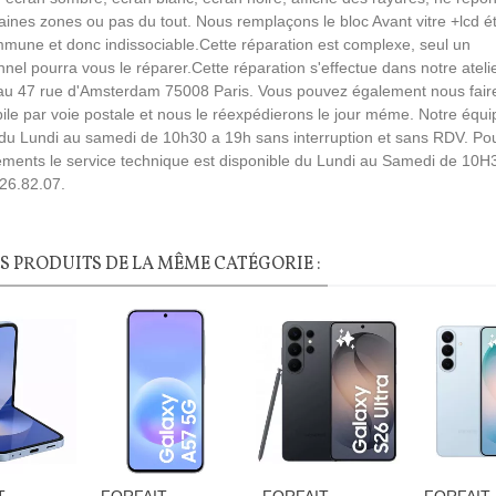
aines zones ou pas du tout. Nous remplaçons le bloc Avant vitre +lcd é
mune et donc indissociable.Cette réparation est complexe, seul un
nnel pourra vous le réparer.Cette réparation s'effectue dans notre ateli
 au
47 rue d'Amsterdam
75008 Paris. Vous pouvez également nous faire
ile par voie postale et nous le réexpédierons le jour méme. Notre équ
 du Lundi au samedi de 10h30 a 19h sans interruption et sans RDV. Po
ments le service technique est disponible du Lundi au Samedi de 10H
26.82.07.
ES PRODUITS DE LA MÊME CATÉGORIE :
T
FORFAIT
FORFAIT
FORFAIT
r À La Liste De Souhaits
Ajouter À La Liste De Souhaits
Ajouter À La Liste De Souhaits
Ajouter 