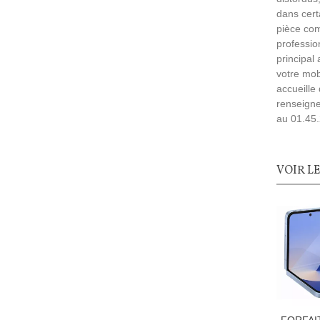
dans cert
pièce com
professio
principal
votre mob
accueille
renseigne
au
01.45.
VOIR L
FORFAI
Ajoute