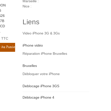
Marseille :
ION
RÉPARATION
RÉPARATION
RÉPARATI
Nice :
G
IPHONE 17 PRO
IPHONE 17 PRO
IPHONE 17
S26
MAX BATTERIE
BATTERIE
MAX VITRE
Liens
47B
INTERNE
INTERNE
LCD
LCD
COMPATIB
179,90 €
169,90 €
TTC
TTC
L
179,90 €
Video iPhone 3G & 3Gs
Ajouter Au Panier
Ajouter Au Panier
TTC
Ajouter 
iPhone vidéo
 Au Panier
Réparation iPhone Bruxelles
Bruxelles
Débloquer votre iPhone
Deblocage iPhone 3GS
Déblocage iPhone 4