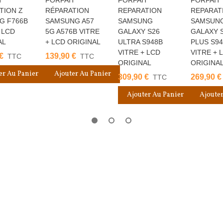
TION Z
RÉPARATION
REPARATION
REPARAT
5G F766B
SAMSUNG A57
SAMSUNG
SAMSUN
 LCD
5G A576B VITRE
GALAXY S26
GALAXY 
AL
+ LCD ORIGINAL
ULTRA S948B
PLUS S9
VITRE + LCD
VITRE + 
€
139,90 €
TTC
TTC
ORIGINAL
ORIGINA
er Au Panier
Ajouter Au Panier
309,90 €
269,90 €
TTC
Ajouter Au Panier
Ajouter