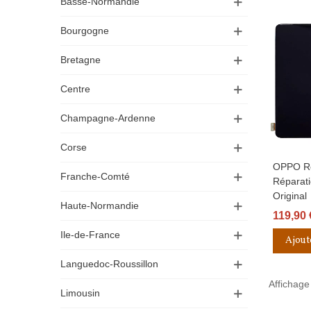
Basse-Normandie
Bourgogne
Bretagne
Centre
Champagne-Ardenne
Corse
OPPO Re
Aperçu R
Franche-Comté
Réparati
Original
Haute-Normandie
119,90 
Ile-de-France
Ajout
Languedoc-Roussillon
Affichage 
Limousin