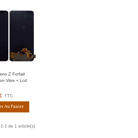
no Z Forfait
apide
on Vitre + Lcd
€
TTC
er Au Panier
1-1 de 1 article(s)