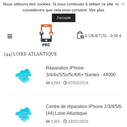
×
Nous utilisons des cookies. Si vous continuez à utiliser ce site, nous
considérons que cela vous convient.
Voir plus
J'accepte
0
OBJET(S)
-
0,00 €
0
(44) LOIRE-ATLANTIQUE
Réparation iPhone
3/4/4s/5/5s/5c/6/6+ Nantes - 44000
Nantes
1294
07/02/2016
Centre de réparation iPhone 2/3/4/5/6.
(44) Loire-Atlantique
1355
24/01/2016