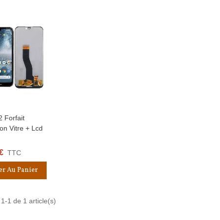
2 Forfait
apide
on Vitre + Lcd
€
TTC
er Au Panier
1-1 de 1 article(s)