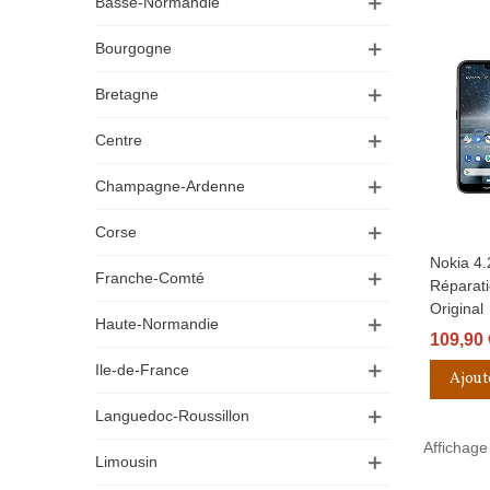
Basse-Normandie
Bourgogne
Bretagne
Centre
Champagne-Ardenne
Corse
Nokia 4.
Aperçu R
Franche-Comté
Réparati
Original
Haute-Normandie
109,90 
Ile-de-France
Ajout
Languedoc-Roussillon
Affichage 
Limousin