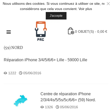
×
Nous utilisons des cookies. Si vous continuez à utiliser ce site, nous
considérons que cela vous convient.
Voir plus
J'accepte
0
OBJET(S)
-
0,00 €
0
(59) NORD
Réparation iPhone 3/4/5/6/6+ Lille - 59000 Lille
1222
05/06/2016
Centre de réparation iPhone
2/3/4/4s/5/5s/5c/6/6+ (59) Nord.
Tel:0145268207
1326
05/06/2016