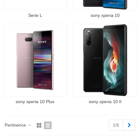
Serie L
sony xperia 10
sony xperia 10 Plus
sony xperia 10 II
Suiv
Pertinence
1/6