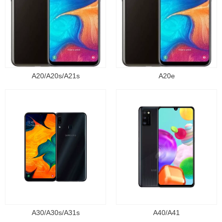
A20/A20s/A21s
A20e
A30/A30s/A31s
A40/A41