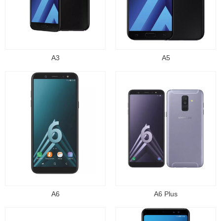
A3
A5
A6
A6 Plus