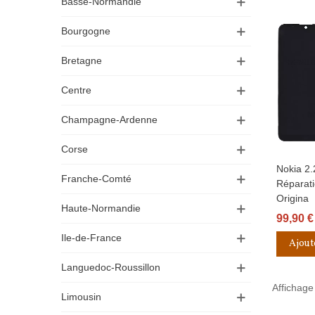
Basse-Normandie
Bourgogne
Bretagne
Centre
Champagne-Ardenne
Corse
Nokia 2.
Aperçu R
Franche-Comté
Réparati
Origina
Haute-Normandie
99,90 €
Ile-de-France
Ajout
Languedoc-Roussillon
Affichage 
Limousin