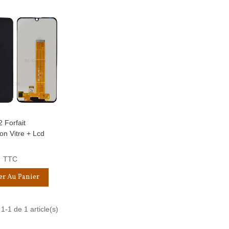
2 Forfait
apide
on Vitre + Lcd
TTC
er Au Panier
1-1 de 1 article(s)