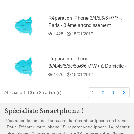
Réparation iPhone 3/4/5/6/6+/7/7+.
Paris - 8 ème arrondissement
0145268207 0698415050
1425
15/01/2017
Réparation iPhone
3//4/4s/5/5c/5s/6/6+/7/7+ à Domicile -
06 98 41 50 50 - Réparation Express
1076
15/01/2017
sur place
Suiv
Affichage 1-10 de 25 article(s)
1
2
3
Spécialiste Smartphone !
Réparation Iphone est l'annuaire du réparateur Iphone en France
: Paris. Réparer votre Iphone 15, réparer votre Iphone 14, réparer
votre Iphone 13, réparer votre iPhone 12, réparer votre iPhone