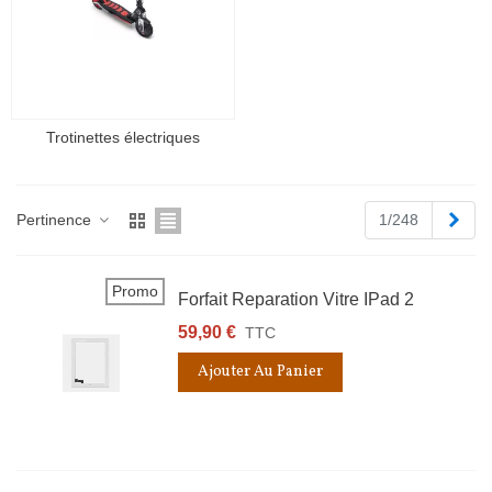
Trotinettes électriques
Suiv
Pertinence
1/248
Promo
Forfait Reparation Vitre IPad 2
59,90 €
TTC
Ajouter Au Panier